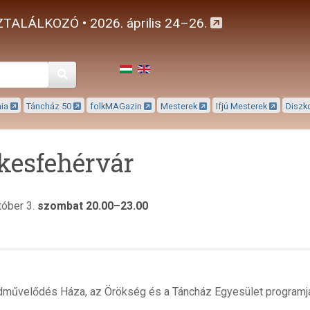
TALÁLKOZÓ • 2026. április 24–26.
Keresés
mia
Táncház 50
folkMAGazin
Mesterek
Ifjú Mesterek
Diszk
kesfehérvár
tóber 3.
szombat 20.00–23.00
művelődés Háza, az Örökség és a Táncház Egyesület programj