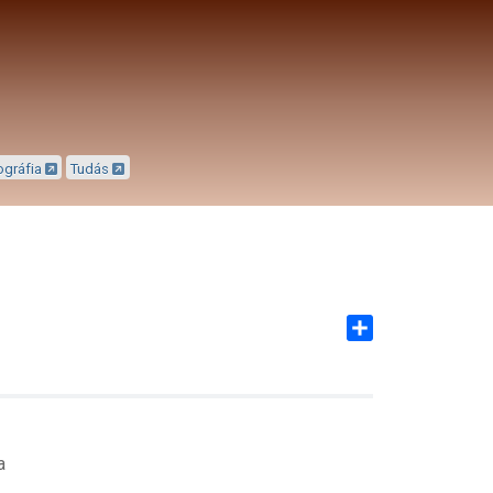
ográfia
Tudás
Share
a