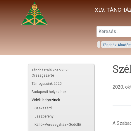
XLV. TÁNCHÁZ
Táncház Akadé
Szé
Táncháztalálkozó 2020
Országszerte
Támogatóink 2020
2020. ok
Budapesti helyszínek
Vidéki helyszínek
Szekszárd
Jászberény
A Szabad
Kálló–Veresegyház–Gödöllő