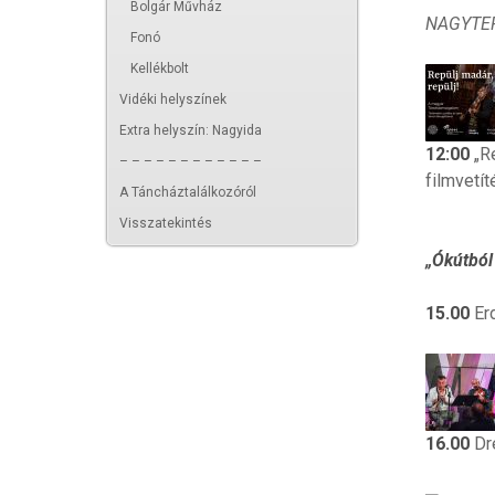
Bolgár Művház
NAGYTE
Fonó
Kellékbolt
Vidéki helyszínek
Extra helyszín: Nagyida
12:00
„Re
– – – – – – – – – – – –
filmvetít
A Táncháztalálkozóról
Visszatekintés
„Ókútból 
15.00
Er
16.00
Dr