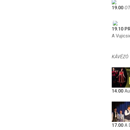
19.00
OT
19.10
P
A Vujicsi
KÁVÉZÓ
14.00
Aur
17.00
A D