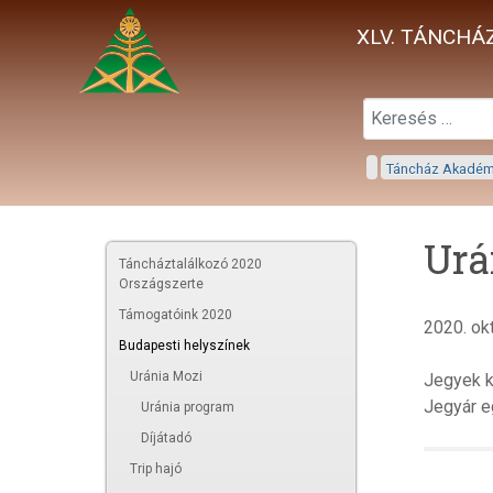
XLV. TÁNCHÁZ
Táncház Akadé
Urá
Táncháztalálkozó 2020
Országszerte
Támogatóink 2020
2020. ok
Budapesti helyszínek
Uránia Mozi
Jegyek k
Jegyár 
Uránia program
Díjátadó
Trip hajó