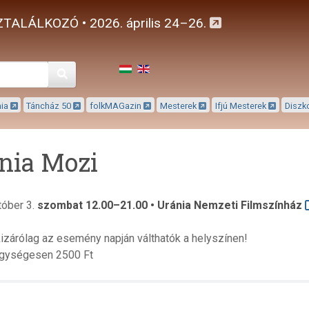
TALÁLKOZÓ • 2026. április 24–26.
Keresés
mia
Táncház 50
folkMAGazin
Mesterek
Ifjú Mesterek
Diszk
nia Mozi
tóber 3.
szombat 12.00–21.00 • Uránia Nemzeti Filmszínház
izárólag az esemény napján válthatók a helyszínen!
egységesen 2500 Ft