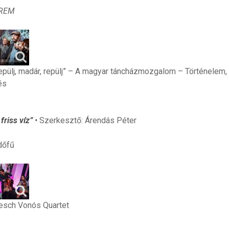
REM
pülj, madár, repülj” – A magyar táncházmozgalom – Történelem,
és
friss víz”
•
Szerkesztő: Árendás Péter
dőfű
esch Vonós Quartet