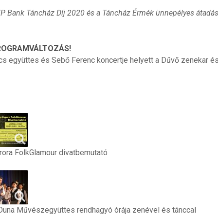
P Bank Táncház Díj 2020 és a Táncház Érmék ünnepélyes átadá
ROGRAMVÁLTOZÁS!
cs együttes és Sebő Ferenc koncertje helyett a Dűvő zenekar és K
ora FolkGlamour divatbemutató
una Művészegyüttes rendhagyó órája zenével és tánccal