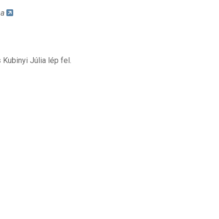
sa
ubinyi Júlia lép fel.