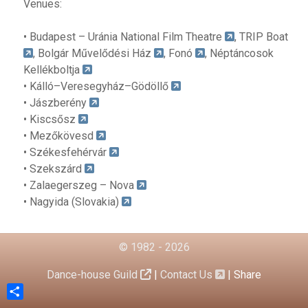
Venues:
• Budapest – Uránia National Film Theatre
, TRIP Boat
, Bolgár Művelődési Ház
, Fonó
, Néptáncosok
Kellékboltja
• Kálló–Veresegyház–Gödöllő
• Jászberény
• Kiscsősz
• Mezőkövesd
• Székesfehérvár
• Szekszárd
• Zalaegerszeg – Nova
• Nagyida (Slovakia)
© 1982 - 2026
Dance-house Guild
|
Contact Us
|
Share
Share